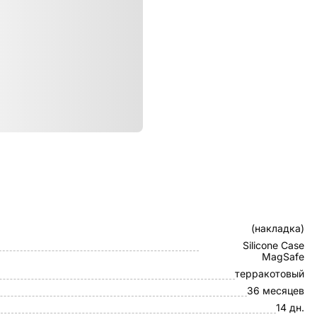
ристики
Клип-кейс
(накладка)
Silicone Case
MagSafe
терракотовый
36 месяцев
14 дн.