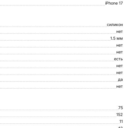
iPhone 17
силикон
нет
1.5 мм
нет
нет
есть
нет
нет
да
нет
75
152
11