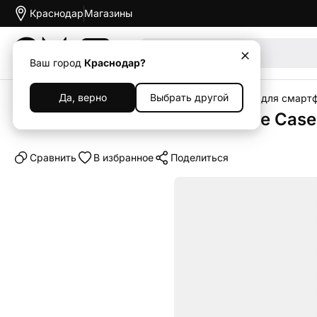
Краснодар
Магазины
Акции
Ваш город
Краснодар?
Да, верно
Выбрать другой
Главная
Каталог
Аксессуары
Чехлы
Чехлы для смарт
Клип-кейс (накладка) Silicone Cas
Cравнить
В избранное
Поделиться