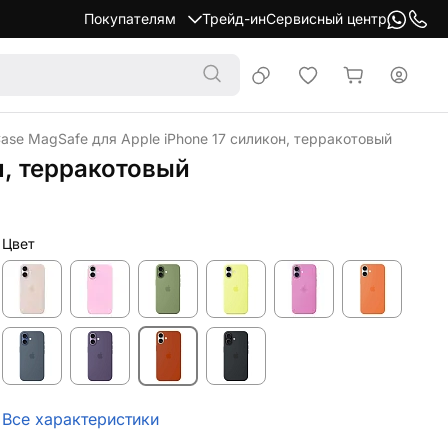
Покупателям
Трейд-ин
Сервисный центр
 Case MagSafe для Apple iPhone 17 силикон, терракотовый
н, терракотовый
Цвет
Все характеристики