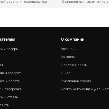
ный сервис и техподдержка
Официальная гарантия на в
пателям
О компании
ти и обзоры
Вакансии
Контакты
-ин
Обратная связь
ия и возврат
О нас
ка и оплата
Публичная оферта
 и рассрочка
Политика конфиденциальнос
сы и ответы
сайта