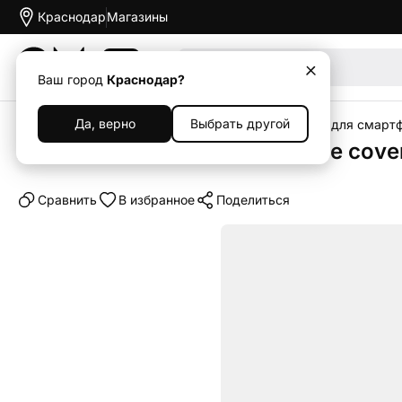
Краснодар
Магазины
Акции
Ваш город
Краснодар?
Да, верно
Выбрать другой
Главная
Каталог
Аксессуары
Чехлы
Чехлы для смарт
Клип-кейс (накладка) Silicone cov
Cравнить
В избранное
Поделиться