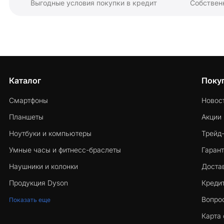
Выгодные условия покупки в кредит
Собствен
Каталог
Поку
Смартфоны
Новос
Планшеты
Акции
Ноутбуки и компьютеры
Трейд
Умные часы и фитнесс-браслеты
Гарант
Наушники и колонки
Достав
Продукция Dyson
Кредит
Вопро
Показать еще
Карта 