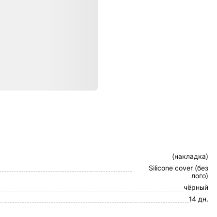
ристики
Клип-кейс
(накладка)
Silicone cover (без
лого)
чёрный
14 дн.