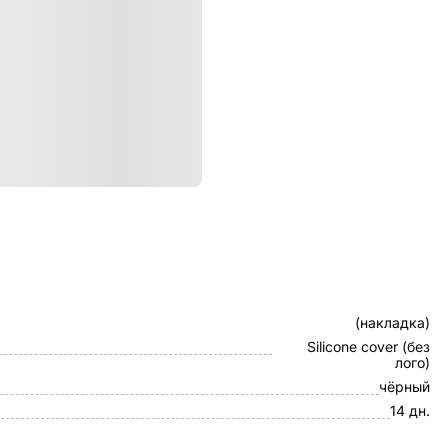
ристики
Клип-кейс
(накладка)
Silicone cover (без
лого)
чёрный
14 дн.