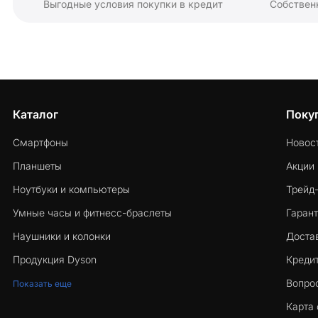
Выгодные условия покупки в кредит
Собствен
Каталог
Поку
Смартфоны
Новос
Планшеты
Акции
Ноутбуки и компьютеры
Трейд
Умные часы и фитнесс-браслеты
Гарант
Наушники и колонки
Достав
Продукция Dyson
Кредит
Вопро
Показать еще
Карта 