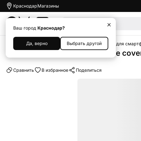
Краснодар
Магазины
Акции
Ваш город
Краснодар?
Да, верно
Выбрать другой
Главная
Каталог
Аксессуары
Чехлы
Чехлы для смарт
Клип-кейс (накладка) Silicone cove
Cравнить
В избранное
Поделиться