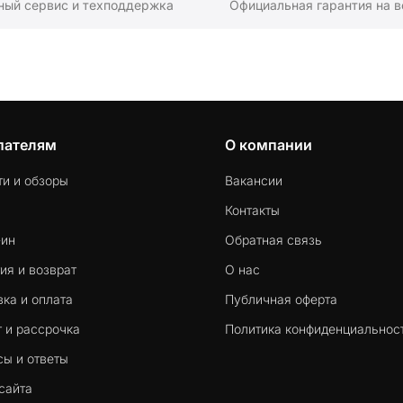
ный сервис и техподдержка
Официальная гарантия на в
пателям
О компании
ти и обзоры
Вакансии
Контакты
-ин
Обратная связь
ия и возврат
О нас
ка и оплата
Публичная оферта
 и рассрочка
Политика конфиденциальнос
сы и ответы
сайта