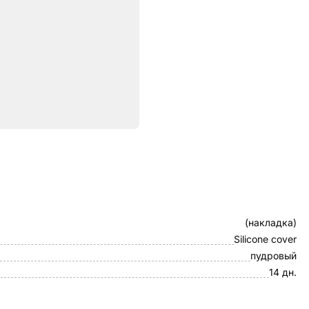
ристики
Клип-кейс
(накладка)
Silicone cover
пудровый
14 дн.