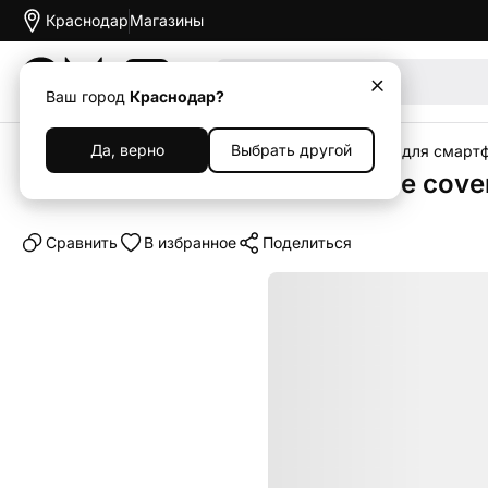
Краснодар
Магазины
Акции
Ваш город
Краснодар?
Да, верно
Выбрать другой
Главная
Каталог
Аксессуары
Чехлы
Чехлы для смарт
Клип-кейс (накладка) Silicone cove
Cравнить
В избранное
Поделиться