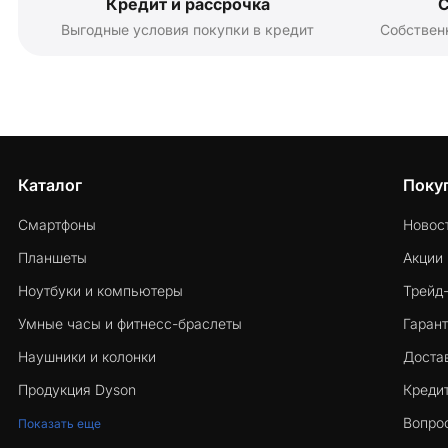
Кредит и рассрочка
С
Выгодные условия покупки в кредит
Собствен
Каталог
Поку
Смартфоны
Новос
Планшеты
Акции
Ноутбуки и компьютеры
Трейд
Умные часы и фитнесс-браслеты
Гарант
Наушники и колонки
Достав
Продукция Dyson
Кредит
Вопро
Показать еще