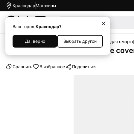
Краснодар
Магазины
Акции
Ваш город
Краснодар?
Да, верно
Выбрать другой
Главная
Каталог
Аксессуары
Чехлы
Чехлы для смарт
Клип-кейс (накладка) Silicone cove
Cравнить
В избранное
Поделиться