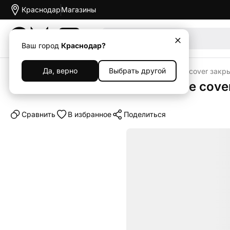
Краснодар
Магазины
Акции
Ваш город
Краснодар?
Да, верно
Выбрать другой
Главная
Каталог
Клип-кейс (накладка) Silicone cover зак
Клип-кейс (накладка) Silicone cov
Cравнить
В избранное
Поделиться