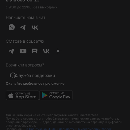
Вакансии
Трейд-ин
Наушники и колонки
с 9:00 до 22:00, без выходных
Контакты
Гарантия и возврат
Продукция Dyson
Напишите нам в чат
Обратная связь
Доставка и оплата
Гейминг
О нас
Кредит и рассрочка
Гаджеты
Публичная оферта
Вопросы и ответы
Услуги и софт
CMstore в соцсетях
Политика конфиденциальности
Карта сайта
Идеи подарков
Новинки
Возникли вопросы?
Товары дня
Выгодные комплекты
Служба поддержки
Скачайте мобильное приложение
Хиты продаж
Уценка
Для защиты форм на сайте используется Yandex SmartCaptcha.
При работе сервиса могут обрабатываться технические данные устройства,
сведения о браузере, IP-адрес, данные об активности на странице и цифровой
отпечаток браузера.
Подробнее —
в Политике конфиденциальности
и
в уведомлении Yandex