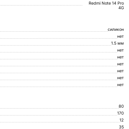
Redmi Note 14 Pro
4G
силикон
нет
1.5 мм
нет
нет
нет
нет
нет
нет
80
170
12
35