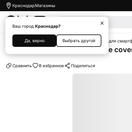
Краснодар
Магазины
Акции
Ваш город
Краснодар?
Да, верно
Выбрать другой
Главная
Каталог
Аксессуары
Чехлы
Чехлы для смарт
Клип-кейс (накладка) Silicone cov
Cравнить
В избранное
Поделиться