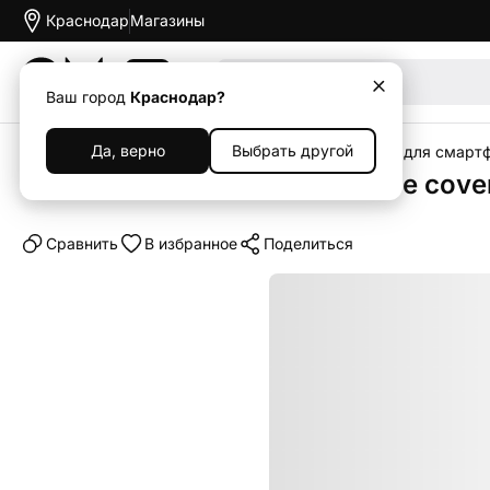
Краснодар
Магазины
Акции
Ваш город
Краснодар?
Да, верно
Выбрать другой
Главная
Каталог
Аксессуары
Чехлы
Чехлы для смарт
Клип-кейс (накладка) Silicone cov
Cравнить
В избранное
Поделиться