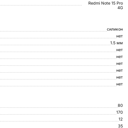
Redmi Note 15 Pro
4G
силикон
нет
1.5 мм
нет
нет
нет
нет
нет
нет
80
170
12
35