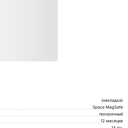
ристики
Клип-кейс
(накладка)
Space MagSafe
прозрачный
12 месяцев
14 дн.