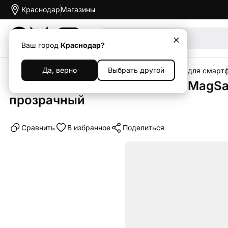
Краснодар
Магазины
Акции
Ваш город
Краснодар?
Да, верно
Выбрать другой
Главная
Каталог
Аксессуары
Чехлы
Чехлы для смарт
Клип-кейс (накладка) Space MagSaf
прозрачный
Cравнить
В избранное
Поделиться