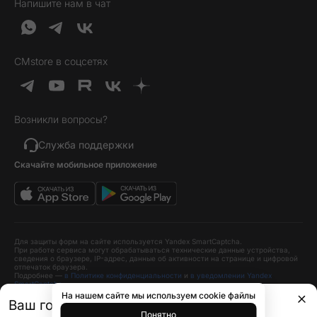
Напишите нам в чат
Обратная связь
Доставка и оплата
Гейминг
О нас
Кредит и рассрочка
Гаджеты
Публичная оферта
Вопросы и ответы
Услуги и софт
CMstore в соцсетях
Политика конфиденциальности
Карта сайта
Идеи подарков
Новинки
Возникли вопросы?
Товары дня
Выгодные комплекты
Служба поддержки
Скачайте мобильное приложение
Хиты продаж
Уценка
Для защиты форм на сайте используется Yandex SmartCaptcha.
При работе сервиса могут обрабатываться технические данные устройства,
сведения о браузере, IP-адрес, данные об активности на странице и цифровой
отпечаток браузера.
Подробнее —
в Политике конфиденциальности
и
в уведомлении Yandex
SmartCaptcha
.
На нашем сайте мы используем cookie файлы
Ваш город
Краснодар?
490 ₽
В корзину
Понятно