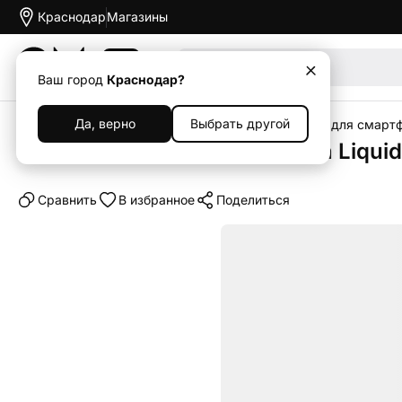
Краснодар
Магазины
Акции
Ваш город
Краснодар?
Да, верно
Выбрать другой
Главная
Каталог
Аксессуары
Чехлы
Чехлы для смарт
Клип-кейс (накладка) Spigen Liquid
Cравнить
В избранное
Поделиться