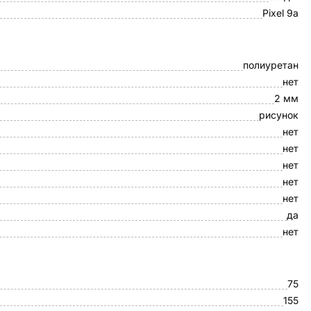
Pixel 9a
полиуретан
нет
2 мм
рисунок
нет
нет
нет
нет
нет
да
нет
75
155