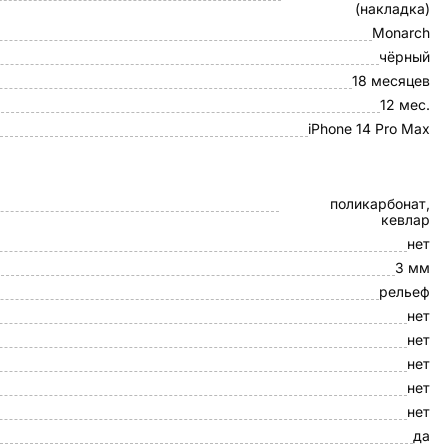
(накладка)
Monarch
чёрный
18 месяцев
12 мес.
iPhone 14 Pro Max
поликарбонат,
кевлар
нет
3 мм
рельеф
нет
нет
нет
нет
нет
да