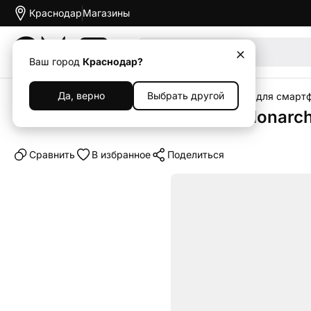
Краснодар
Магазины
Акции
Ваш город
Краснодар?
Да, верно
Выбрать другой
Главная
Каталог
Аксессуары
Чехлы
Чехлы для смарт
Клип-кейс (накладка) UAG Monarch 
Cравнить
В избранное
Поделиться