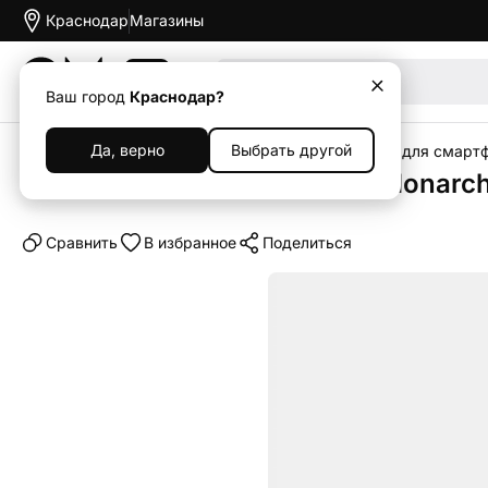
Краснодар
Магазины
Акции
Ваш город
Краснодар?
Да, верно
Выбрать другой
Главная
Каталог
Аксессуары
Чехлы
Чехлы для смарт
Клип-кейс (накладка) UAG Monarch
Cравнить
В избранное
Поделиться