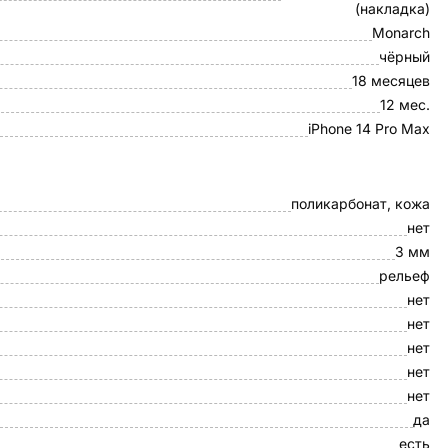
(накладка)
Monarch
чёрный
18 месяцев
12 мес.
iPhone 14 Pro Max
поликарбонат, кожа
нет
3 мм
рельеф
нет
нет
нет
нет
нет
да
есть