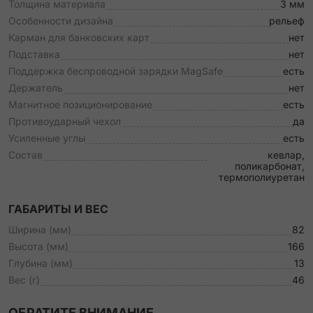
Толщина материала
3 мм
Особенности дизайна
рельеф
Карман для банковских карт
нет
Подставка
нет
Поддержка беспроводной зарядки MagSafe
есть
Держатель
нет
Магнитное позиционирование
есть
Противоударный чехол
да
Усиленные углы
есть
Состав
кевлар,
поликарбонат,
термополиуретан
ГАБАРИТЫ И ВЕС
Ширина (мм)
82
Высота (мм)
166
Глубина (мм)
13
Вес (г)
46
ОБРАТИТЕ ВНИМАНИЕ