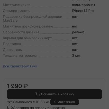
Материал чехла
поликарбонат
Совместимость
iPhone 14 Pro
Поддержка беспроводной зарядки
нет
MagSafe
Магнитное позиционирование
нет
Особенности дизайна
рельеф
Карман для банковских карт
нет
Подставка
нет
Держатель
нет
Толщина материала
3 мм
Все характеристики
1 990 ₽
Добавить в корзину
Самовывоз с 10.08 из
9 магазинов
Доставка по городу бесплатно