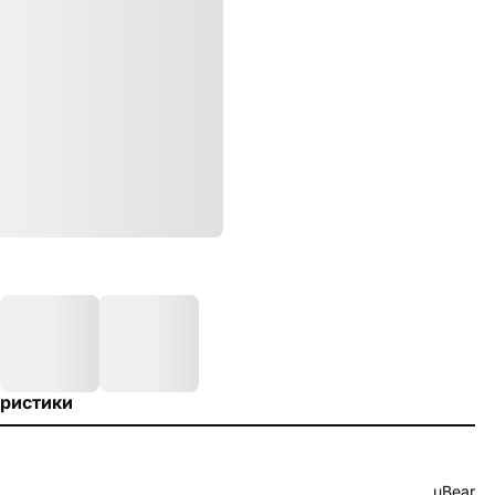
ристики
uBear