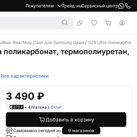
Покупателям
Трейд-ин
Сервисный центр
 uBear Real Mag Case для Samsung Galaxy S25 Ultra поликарбон
ra поликарбонат, термополиуретан,
Все характеристики
3 490 ₽
873 ₽
× 4 платежа
в Сплит
Добавить в корзину
Самовывоз сегодня из
9 магазинов