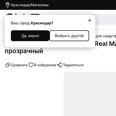
Краснодар
Магазины
Акции
Ваш город
Краснодар?
Да, верно
Выбрать другой
Главная
Каталог
Аксессуары
Чехлы
Чехлы для смарт
Клип-кейс (накладка) uBear Real M
прозрачный
Cравнить
В избранное
Поделиться