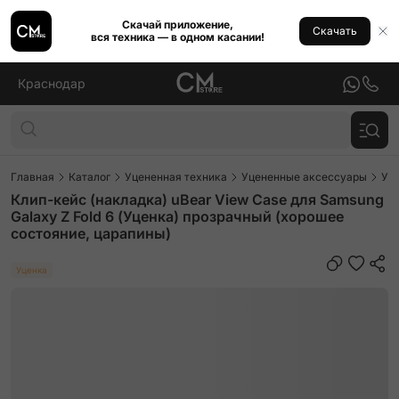
Скачай приложение,
Скачать
вся техника — в одном касании!
Краснодар
Главная
Каталог
Уцененная техника
Уцененные аксессуары
Уц
Клип-кейс (накладка) uBear View Case для Samsung
Galaxy Z Fold 6 (Уценка) прозрачный (хорошее
состояние, царапины)
Уценка