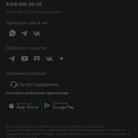
8 918 000-00-25
Вакансии
Трейд-ин
Наушники и колонки
с 9:00 до 22:00, без выходных
Контакты
Гарантия и возврат
Продукция Dyson
Напишите нам в чат
Обратная связь
Доставка и оплата
Гейминг
О нас
Кредит и рассрочка
Гаджеты
Публичная оферта
Вопросы и ответы
Услуги и софт
CMstore в соцсетях
Политика конфиденциальности
Карта сайта
Идеи подарков
Новинки
Возникли вопросы?
Товары дня
Выгодные комплекты
Служба поддержки
Скачайте мобильное приложение
Хиты продаж
Уценка
Для защиты форм на сайте используется Yandex SmartCaptcha.
При работе сервиса могут обрабатываться технические данные устройства,
сведения о браузере, IP-адрес, данные об активности на странице и цифровой
отпечаток браузера.