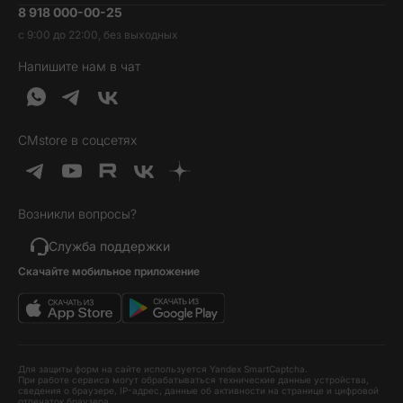
8 918 000-00-25
Вакансии
Трейд-ин
Наушники и колонки
с 9:00 до 22:00, без выходных
Контакты
Гарантия и возврат
Продукция Dyson
Напишите нам в чат
Обратная связь
Доставка и оплата
Гейминг
О нас
Кредит и рассрочка
Гаджеты
Публичная оферта
Вопросы и ответы
Услуги и софт
CMstore в соцсетях
Политика конфиденциальности
Карта сайта
Идеи подарков
Новинки
Возникли вопросы?
Товары дня
Выгодные комплекты
Служба поддержки
Скачайте мобильное приложение
Хиты продаж
Уценка
Для защиты форм на сайте используется Yandex SmartCaptcha.
При работе сервиса могут обрабатываться технические данные устройства,
сведения о браузере, IP-адрес, данные об активности на странице и цифровой
отпечаток браузера.