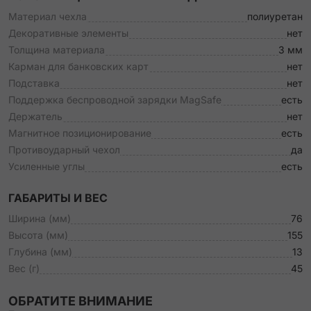
Материал чехла
полиуретан
Декоративные элементы
нет
Толщина материала
3 мм
Карман для банковских карт
нет
Подставка
нет
Поддержка беспроводной зарядки MagSafe
есть
Держатель
нет
Магнитное позиционирование
есть
Противоударный чехол
да
Усиленные углы
есть
ГАБАРИТЫ И ВЕС
Ширина (мм)
76
Высота (мм)
155
Глубина (мм)
13
Вес (г)
45
ОБРАТИТЕ ВНИМАНИЕ