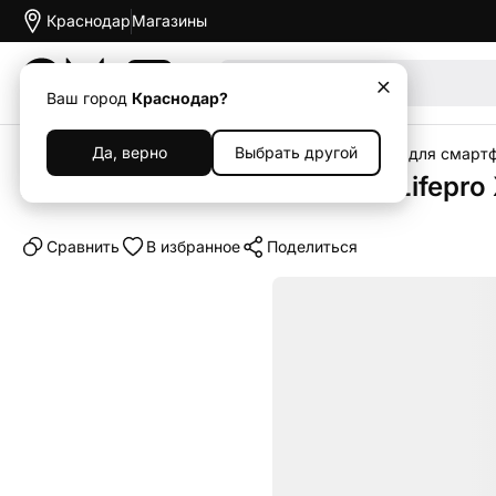
Краснодар
Магазины
Акции
Ваш город
Краснодар?
Да, верно
Выбрать другой
Главная
Каталог
Аксессуары
Чехлы
Чехлы для смарт
Клип-кейс (накладка) UNIQ Lifepro
Cравнить
В избранное
Поделиться