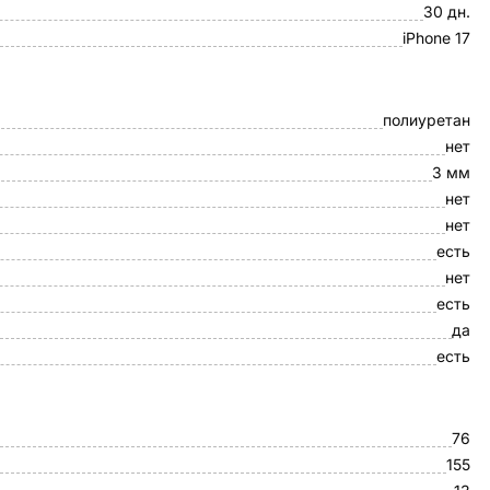
30 дн.
iPhone 17
полиуретан
нет
3 мм
нет
нет
есть
нет
есть
да
есть
76
155