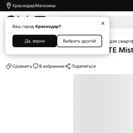
Краснодар
Магазины
Акции
Ваш город
Краснодар?
Да, верно
Выбрать другой
Главная
Каталог
Аксессуары
Чехлы
Чехлы для смарт
Клип-кейс (накладка) VLP LITE Mis
Cравнить
В избранное
Поделиться