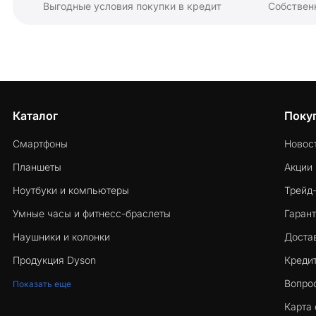
Выгодные условия покупки в кредит
Собствен
Каталог
Поку
Смартфоны
Новос
Планшеты
Акции
Ноутбуки и компьютеры
Трейд
Умные часы и фитнесс-браслеты
Гарант
Наушники и колонки
Достав
Продукция Dyson
Кредит
Вопро
Показать еще
Карта 