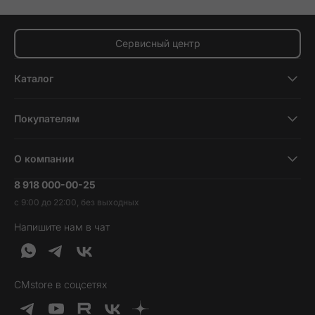
Сервисный центр
Каталог
Смартфоны
Покупателям
Планшеты
Новости и обзоры
Ноутбуки и компьютеры
О компании
Акции
Умные часы и фитнесс-браслеты
8 918 000-00-25
Вакансии
Трейд-ин
Наушники и колонки
с 9:00 до 22:00, без выходных
Контакты
Гарантия и возврат
Продукция Dyson
Напишите нам в чат
Обратная связь
Доставка и оплата
Гейминг
О нас
Кредит и рассрочка
Гаджеты
Публичная оферта
Вопросы и ответы
Услуги и софт
CMstore в соцсетях
Политика конфиденциальности
Карта сайта
Идеи подарков