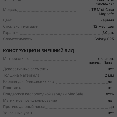
(накладка)
Модель
LITE Mist Case
Magsafe
Цвет
чёрный
Срок эксплуатации
12 месяцев
Гарантия
30 дн.
Совместимость
Galaxy S25
КОНСТРУКЦИЯ И ВНЕШНИЙ ВИД
Материал чехла
силикон,
поликарбонат
Декоративные элементы
нет
Толщина материала
2 мм
Карман для банковских карт
нет
Подставка
нет
Поддержка беспроводной зарядки MagSafe
есть
Магнитное позиционирование
нет
Противоударный чехол
да
Усиленные углы
нет