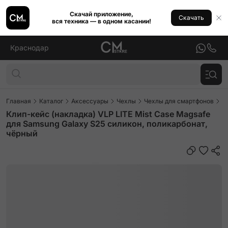
Скачай приложение,
Скачать
вся техника — в одном касании!
Краснодар
Главная
Каталог
Аксессуары
Чехлы
Чехлы для смартфонов
Ч
Клип-кейс (накладка) VLP LITE Mist Case Magsafe
для Samsung Galaxy S25 силикон, поликарбонат,
чёрный