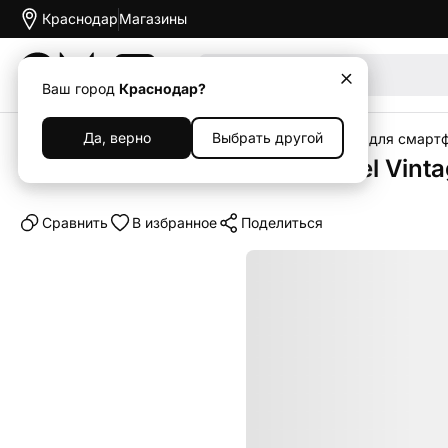
Краснодар
Магазины
Акции
Ваш город
Краснодар?
Да, верно
Выбрать другой
Главная
Каталог
Аксессуары
Чехлы
Чехлы для смарт
Клип-кейс (накладка) X-Level Vinta
Cравнить
В избранное
Поделиться