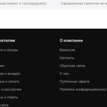
ный сервис и техподдержка
Официальная гарантия на в
пателям
О компании
ти и обзоры
Вакансии
Контакты
-ин
Обратная связь
ия и возврат
О нас
ка и оплата
Публичная оферта
 и рассрочка
Политика конфиденциальнос
сы и ответы
сайта