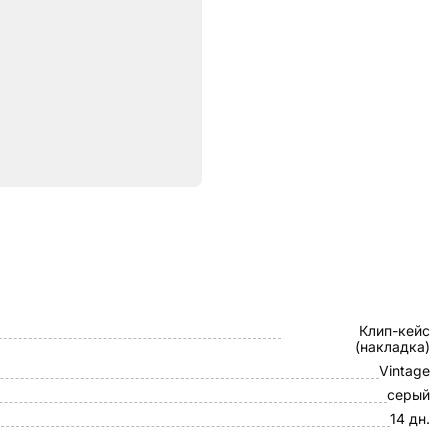
ристики
X-Level
Клип-кейс
(накладка)
Vintage
серый
14 дн.