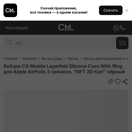
Скачай приложение,
Скачать
вся техника — в одном касании!
Краснодар
Главная
Каталог
Аксессуары
Чехлы
Чехлы для наушников и ча
Кобура CG Mobile Lagerfeld Silicone Case With Ring
для Apple AirPods 3 силикон, "NFT 3D Karl" чёрный