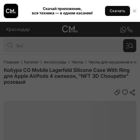
Скачай приложение,
Скачать
вся техника — в одном касании!
Краснодар
Главная
Каталог
Аксессуары
Чехлы
Чехлы для наушников и ча
Кобура CG Mobile Lagerfeld Silicone Case With Ring
для Apple AirPods 4 силикон, "NFT 3D Choupette"
розовый