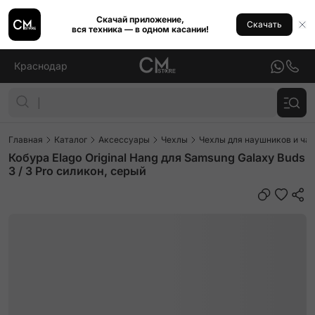
Скачай приложение,
Скачать
вся техника — в одном касании!
Краснодар
Главная
Каталог
Аксессуары
Чехлы
Чехлы для наушников и ча
Кобура Elago Original Hang для Samsung Galaxy Buds
3 / 3 Pro силикон, серый