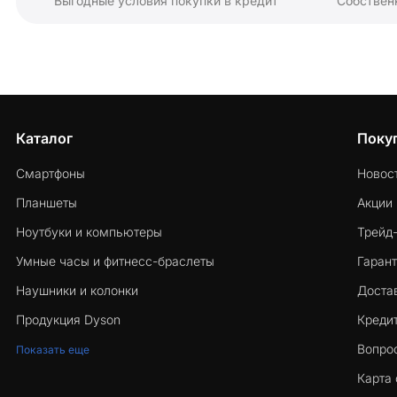
Выгодные условия покупки в кредит
Собствен
Каталог
Поку
Смартфоны
Новос
Планшеты
Акции
Ноутбуки и компьютеры
Трейд
Умные часы и фитнесс-браслеты
Гарант
Наушники и колонки
Достав
Продукция Dyson
Кредит
Вопро
Показать еще
Карта 