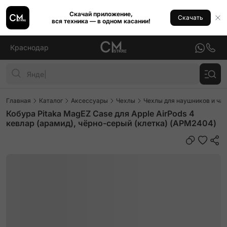
Скачай приложение,
Скачать
вся техника — в одном касании!
Краснодар
Главная
Каталог
Аксессуары
Чехлы
Чехлы для наушников и ча
Кобура Pitaka MagEZ Case для Apple AirPods 4
кевлар (арамид), чёрно-серый (клетка) (APM2404)