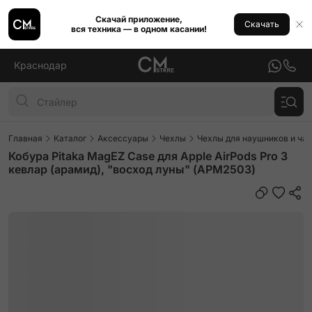
Скачай приложение,
Скачать
вся техника — в одном касании!
Краснодар
Главная
Каталог
Аксессуары
Чехлы
Чехлы для наушников и ча
Кобура Pitaka MagEZ Case для Apple AirPods Pro 3
кевлар (арамид), "восход луны" (APM2503)