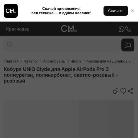
Скачай приложение,
Скачать
вся техника — в одном касании!
Краснодар
Главная
Каталог
Аксессуары
Чехлы
Чехлы для наушников и ча
Кобура UNIQ Clyde для Apple AirPods Pro 3
полиуретан, поликарбонат, светло-розовый -
розовый