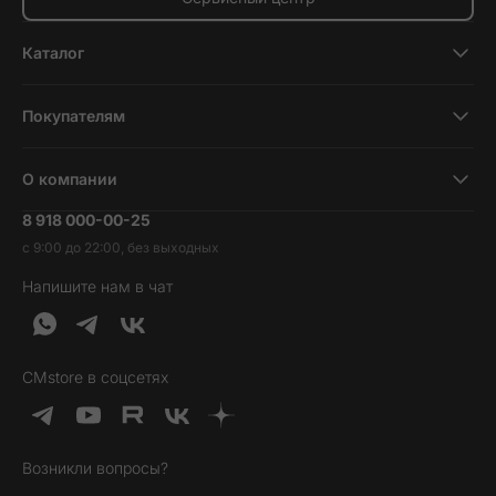
Каталог
Смартфоны
Покупателям
Планшеты
Новости и обзоры
Ноутбуки и компьютеры
О компании
Акции
Умные часы и фитнесс-браслеты
8 918 000-00-25
Вакансии
Трейд-ин
Наушники и колонки
с 9:00 до 22:00, без выходных
Контакты
Гарантия и возврат
Продукция Dyson
Напишите нам в чат
Обратная связь
Доставка и оплата
Гейминг
О нас
Кредит и рассрочка
Гаджеты
Публичная оферта
Вопросы и ответы
Услуги и софт
CMstore в соцсетях
Политика конфиденциальности
Карта сайта
Идеи подарков
Новинки
Возникли вопросы?
Товары дня