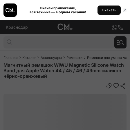
Скачай приложение,
Скачать
вся техника — в одном касании!
Краснодар
Главная
Каталог
Аксессуары
Ремешки
Ремешки для умных часо
Магнитный ремешок WIWU Magnetic Silicone Watch
Band для Apple Watch 44 / 45 / 46 / 49mm силикон
чёрно-оранжевый