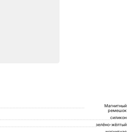
ристики
WIWU
Магнитный
ремешок
силикон
зелёно-жёлтый
магнитная