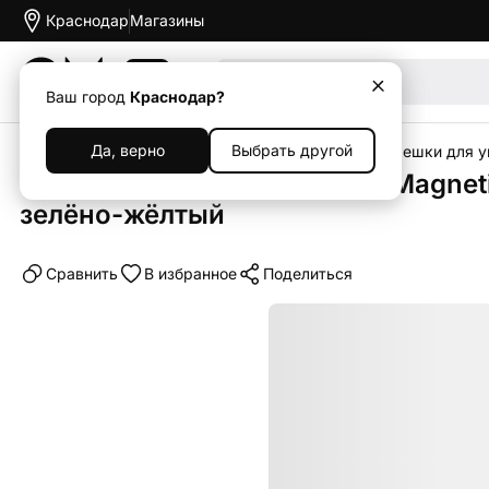
Краснодар
Магазины
Акции
Ваш город
Краснодар?
Да, верно
Выбрать другой
Главная
Каталог
Аксессуары
Ремешки
Ремешки для у
Магнитный ремешок WIWU Magnetic 
зелёно-жёлтый
Cравнить
В избранное
Поделиться