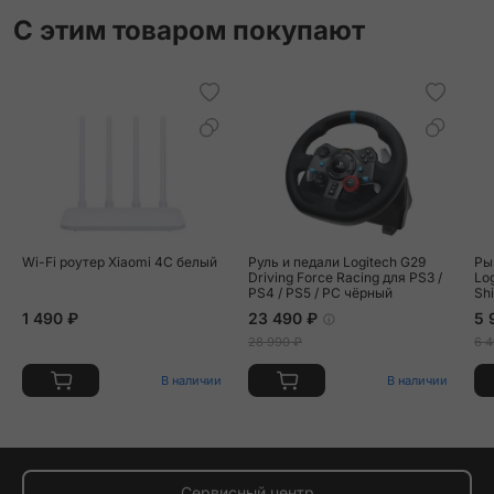
С этим товаром покупают
Wi-Fi роутер Xiaomi 4C белый
Руль и педали Logitech G29
Ры
Driving Force Racing для PS3 /
Log
PS4 / PS5 / PC чёрный
Shi
чё
1 490 ₽
23 490 ₽
5 
28 990 ₽
6 4
В наличии
В наличии
Сервисный центр