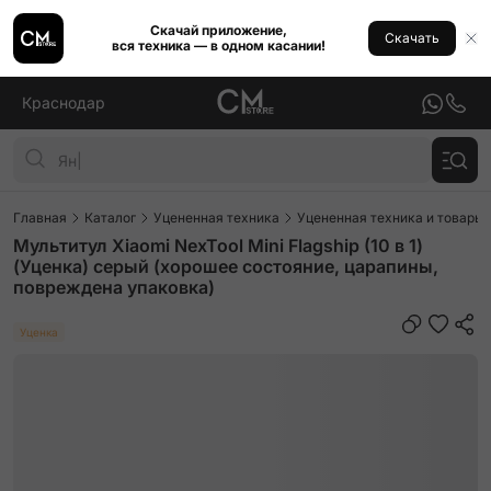
Скачай приложение,
Скачать
вся техника — в одном касании!
Краснодар
Главная
Каталог
Уцененная техника
Уцененная техника и товары 
Мультитул Xiaomi NexTool Mini Flagship (10 в 1)
(Уценка) серый (хорошее состояние, царапины,
повреждена упаковка)
Уценка