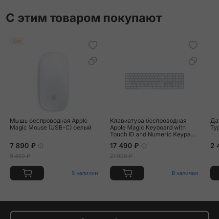
С этим товаром покупают
Хит
Мышь беспроводная Apple
Клавиатура беспроводная
Дата
Magic Mouse (USB-C) белый
Apple Magic Keyboard with
Ty
Touch ID and Numeric Keypad
Lightning белый
7 890 ₽
17 490 ₽
2 
9 490 ₽
21 990 ₽
В наличии
В наличии