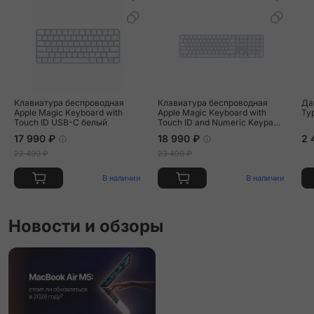
Клавиатура беспроводная
Клавиатура беспроводная
Дата
Apple Magic Keyboard with
Apple Magic Keyboard with
Ty
Touch ID USB-C белый
Touch ID and Numeric Keypad
USB-C белый
17 990 ₽
18 990 ₽
2 
22 490 ₽
23 490 ₽
В наличии
В наличии
Новости и обзоры