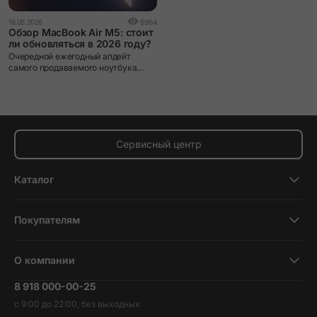
16.06.2026
6964
Обзор MacBook Air M5: стоит
ли обновляться в 2026 году?
Очередной ежегодный апдейт
самого продаваемого ноутбука
Apple.
Сервисный центр
Каталог
Смартфоны
Покупателям
Планшеты
Новости и обзоры
Ноутбуки и компьютеры
О компании
Акции
Умные часы и фитнесс-браслеты
8 918 000-00-25
Вакансии
Трейд-ин
Наушники и колонки
с 9:00 до 22:00, без выходных
Контакты
Гарантия и возврат
Продукция Dyson