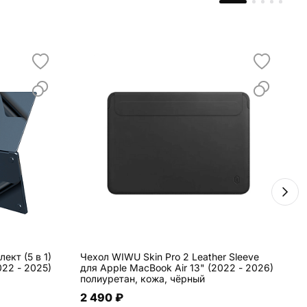
ект (5 в 1)
Чехол WIWU Skin Pro 2 Leather Sleeve
З
022 - 2025)
для Apple MacBook Air 13" (2022 - 2026)
д
полиуретан, кожа, чёрный
з
2 490 ₽