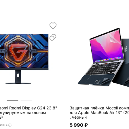
aomi Redmi Display G24 23.8"
Защитная плёнка Mocoll компл
егулируемым наклоном
для Apple MacBook Air 13" (2
G)
, чёрный
5 990 ₽
 490 ₽