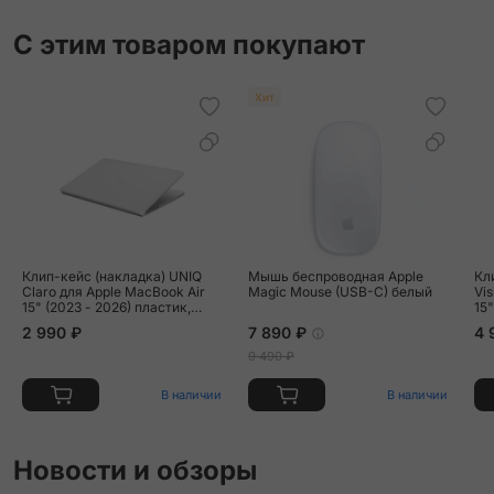
С этим товаром покупают
Хит
Клип-кейс (накладка) UNIQ
Мышь беспроводная Apple
Кл
Claro для Apple MacBook Air
Magic Mouse (USB-C) белый
Vi
15" (2023 - 2026) пластик,
15"
прозрачный матовый
по
2 990 ₽
7 890 ₽
4 
пр
9 490 ₽
В наличии
В наличии
Новости и обзоры