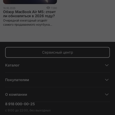
16.06.2026
7280
Обзор MacBook Air M5: стоит
ли обновляться в 2026 году?
Очередной ежегодный апдейт
самого продаваемого ноутбука
Apple.
Сервисный центр
Каталог
Смартфоны
Покупателям
Планшеты
Новости и обзоры
Ноутбуки и компьютеры
О компании
Акции
Умные часы и фитнесс-браслеты
8 918 000-00-25
Вакансии
Трейд-ин
Наушники и колонки
с 9:00 до 22:00, без выходных
Контакты
Гарантия и возврат
Продукция Dyson