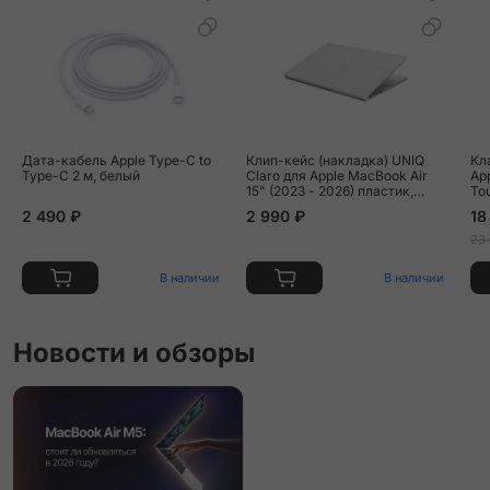
Дата-кабель Apple Type-C to
Клип-кейс (накладка) UNIQ
Кл
Type-C 2 м, белый
Claro для Apple MacBook Air
Ap
15" (2023 - 2026) пластик,
To
прозрачный матовый
US
2 490 ₽
2 990 ₽
18
23
В наличии
В наличии
Новости и обзоры