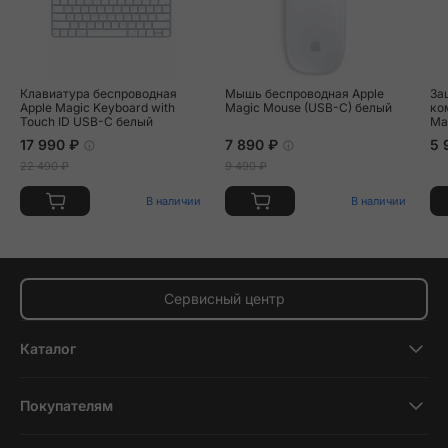
Клавиатура беспроводная
Мышь беспроводная Apple
За
Apple Magic Keyboard with
Magic Mouse (USB-C) белый
ком
Touch ID USB-C белый
Ma
, 
17 990 ₽
7 890 ₽
5 
22 490 ₽
9 490 ₽
В наличии
В наличии
Сервисный центр
Каталог
Смартфоны
Покупателям
Планшеты
Новости и обзоры