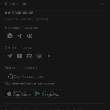
Ноутбуки и компьютеры
О компании
Акции
Умные часы и фитнесс-браслеты
8 918 000-00-25
Вакансии
Трейд-ин
Наушники и колонки
с 9:00 до 22:00, без выходных
Контакты
Гарантия и возврат
Продукция Dyson
Напишите нам в чат
Обратная связь
Доставка и оплата
Гейминг
О нас
Кредит и рассрочка
Гаджеты
Публичная оферта
Вопросы и ответы
Услуги и софт
CMstore в соцсетях
Политика конфиденциальности
Карта сайта
Идеи подарков
Новинки
Возникли вопросы?
Товары дня
Выгодные комплекты
Служба поддержки
Скачайте мобильное приложение
Хиты продаж
Уценка