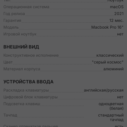
Операционная система
macOS
Год релиза
2021
Гарантия
12 мес.
Модель
Macbook Pro 16"
Игровой ноутбук
нет
ВНЕШНИЙ ВИД
Конструктивное исполнение
классический
Цвет
"серый космос"
Материал корпуса
алюминий
УСТРОЙСТВА ВВОДА
Раскладка клавиатуры
английская/русская
Цифровой блок клавиатуры
нет
Подсветка клавиш
одноцветная
(белая)
Тачпад
стандартный
тачпад
Сканер отпечатков пальцев
есть