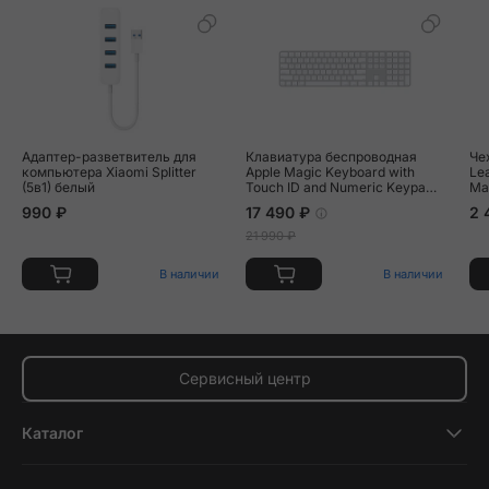
Адаптер-разветвитель для
Клавиатура беспроводная
Че
компьютера Xiaomi Splitter
Apple Magic Keyboard with
Le
(5в1) белый
Touch ID and Numeric Keypad
Ma
Lightning белый
по
990 ₽
17 490 ₽
2 
21 990 ₽
В наличии
В наличии
Сервисный центр
Каталог
Смартфоны