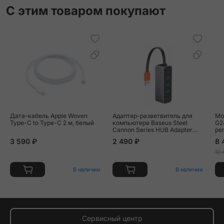
С этим товаром покупают
Дата-кабель Apple Woven
Адаптер-разветвитель для
Мо
Type-C to Type-C 2 м, белый
компьютера Baseus Steel
G2
Cannon Series HUB Adapter
ре
(4в1) серебряный
(A
3 590 ₽
2 490 ₽
8 
10 
В наличии
В наличии
Сервисный центр