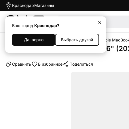
Краснодар
Магазины
Акции
Ваш город
Краснодар?
Да, верно
Выбрать другой
Главная
Каталог
Ноутбуки и компьютеры
Apple MacBoo
Ноутбук Apple Macbook Pro 16" (20
Cравнить
В избранное
Поделиться