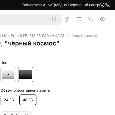
Покупателям
Трейд-ин
Сервисный центр
4) M4 Pro 48 ГБ, 512 ГБ SSD (MX2Y3), "чёрный космос"
), "чёрный космос"
Цвет
Объем оперативной памяти
24 ГБ
48 ГБ