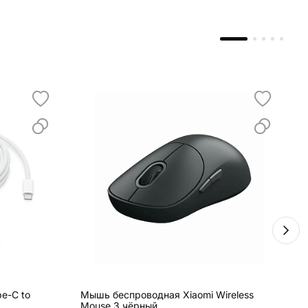
e-C to
Мышь беспроводная Xiaomi Wireless
М
Mouse 3 чёрный