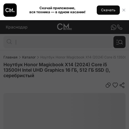
Скачай приложение,
Скачать
вся техника — в одном касании!
Краснодар
Главная
Каталог
Ноутбук Honor Magicbook X14 (2024) Core i5 13500H 
Ноутбук Honor Magicbook X14 (2024) Core i5
13500H Intel UHD Graphics 16 ГБ, 512 ГБ SSD (),
серебристый