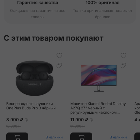
Гарантия качества
100% оригинал
Официальная гарантия на все
Только оригинальные товары от
товары
брендов
С этим товаром покупают
Беспроводные наушники
Монитор Xiaomi Redmi Display
Ад
OnePlus Buds Pro 3 чёрный
A27Q 27" чёрный с
ко
регулируемым наклоном
Gl
(P27QCA-RA)
(H
8 990 ₽
11 990 ₽
4 
(5
10 990 ₽
14 990 ₽
В наличии
В наличии