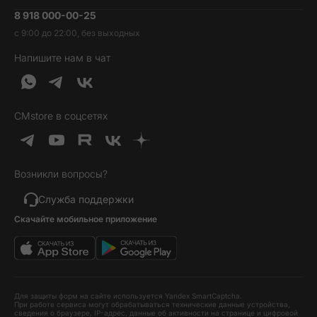
Умные часы и фитнесс-браслеты
8 918 000-00-25
Вакансии
Трейд-ин
Наушники и колонки
с 9:00 до 22:00, без выходных
Контакты
Гарантия и возврат
Продукция Dyson
Напишите нам в чат
Обратная связь
Доставка и оплата
Гейминг
О нас
Кредит и рассрочка
Гаджеты
Публичная оферта
Вопросы и ответы
Услуги и софт
CMstore в соцсетях
Политика конфиденциальности
Карта сайта
Идеи подарков
Новинки
Возникли вопросы?
Товары дня
Выгодные комплекты
Служба поддержки
Скачайте мобильное приложение
Хиты продаж
Уценка
Для защиты форм на сайте используется Yandex SmartCaptcha.
При работе сервиса могут обрабатываться технические данные устройства,
сведения о браузере, IP-адрес, данные об активности на странице и цифровой