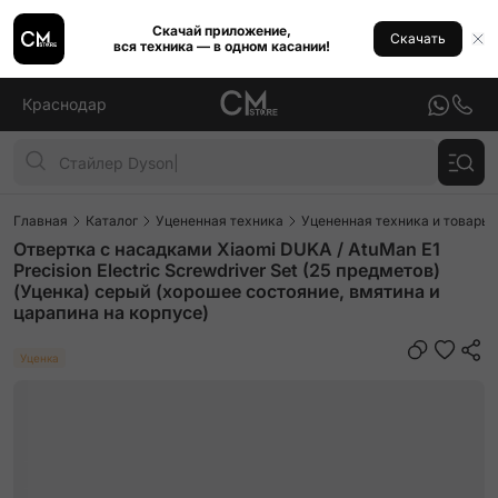
Скачай приложение,
Скачать
вся техника — в одном касании!
Краснодар
Главная
Каталог
Уцененная техника
Уцененная техника и товары 
Отвертка с насадками Xiaomi DUKA / AtuMan E1
Precision Electric Screwdriver Set (25 предметов)
(Уценка) серый (хорошее состояние, вмятина и
царапина на корпусе)
Уценка